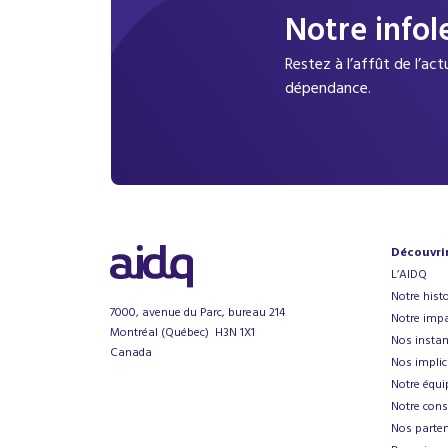
Notre infol
Restez à l’affût de l’ac
dépendance.
Découvri
L’AIDQ
Notre histo
7000, avenue du Parc, bureau 214
Notre impa
Montréal (Québec) H3N 1X1
Nos instan
Canada
Nos implic
Notre équi
Notre cons
Nos parten