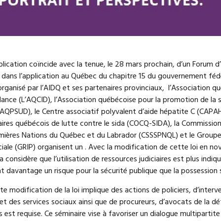
blication coïncide avec la tenue, le 28 mars prochain, d’un Forum 
 dans l’application au Québec du chapitre 15 du gouvernement fédé
rganisé par l’AIDQ et ses partenaires provinciaux, l’Association q
ance (L’AQCID), l’Association québécoise pour la promotion de la
 (AQPSUD), le Centre associatif polyvalent d’aide hépatite C (CAPAH
es québécois de lutte contre le sida (COCQ-SIDA), la Commission 
emières Nations du Québec et du Labrador (CSSSPNQL) et le Groupe
iale (GRIP) organisent un . Avec la modification de cette loi en n
onsidère que l’utilisation de ressources judiciaires est plus indiq
nt davantage un risque pour la sécurité publique que la possession
te modification de la loi implique des actions de policiers, d’int
 et des services sociaux ainsi que de procureurs, d’avocats de la dé
est requise. Ce séminaire vise à favoriser un dialogue multipartite 