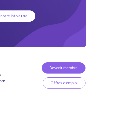
 notre infolettre
Devenir membre
ic
nels
Offres d’emploi