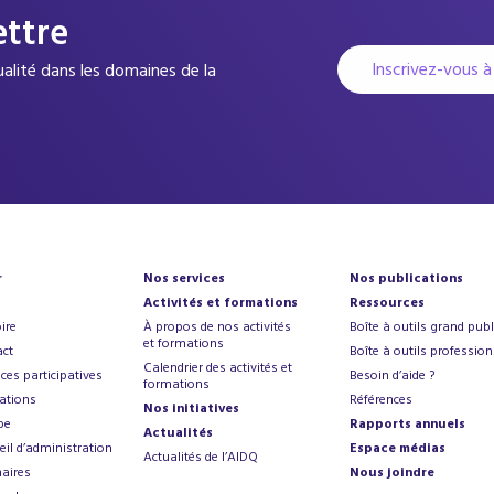
ettre
Inscrivez-vous à
tualité dans les domaines de la
r
Nos services
Nos publications
Activités et formations
Ressources
ire
À propos de nos activités
Boîte à outils grand publ
et formations
ct
Boîte à outils profession
Calendrier des activités et
ces participatives
Besoin d’aide ?
formations
ations
Références
Nos initiatives
pe
Rapports annuels
Actualités
eil d’administration
Espace médias
Actualités de l’AIDQ
aires
Nous joindre