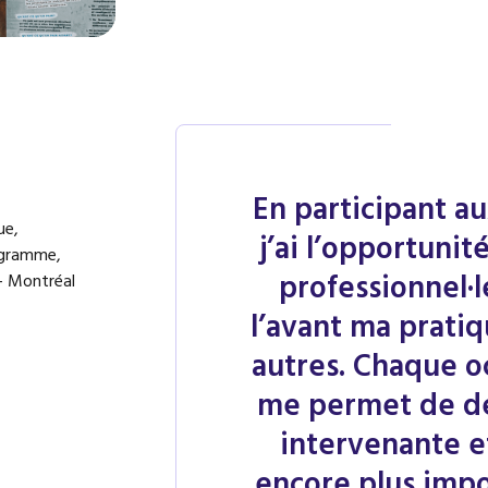
En participant au
ue,
j’ai l’opportunit
ogramme,
professionnel·l
 Montréal
l’avant ma pratiq
autres. Chaque o
me permet de de
intervenante e
encore plus impo