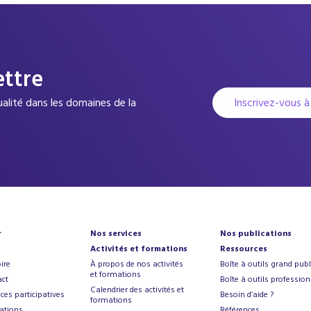
ettre
Inscrivez-vous à
tualité dans les domaines de la
r
Nos services
Nos publications
Activités et formations
Ressources
ire
À propos de nos activités
Boîte à outils grand publ
et formations
ct
Boîte à outils profession
Calendrier des activités et
ces participatives
Besoin d’aide ?
formations
ations
Références