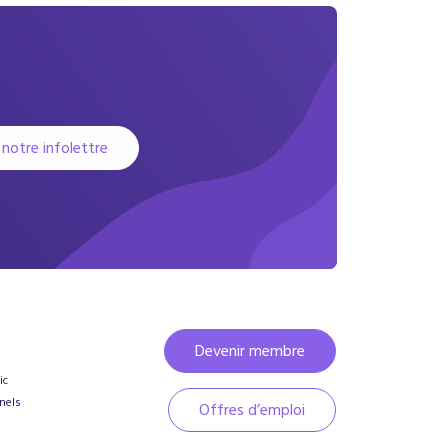
 notre infolettre
Devenir membre
ic
nels
Offres d’emploi