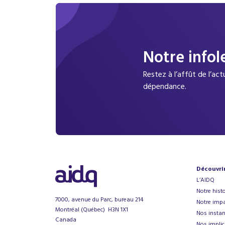
Notre infol
Restez à l’affût de l’ac
dépendance.
Découvri
L’AIDQ
Notre histo
7000, avenue du Parc, bureau 214
Notre impa
Montréal (Québec) H3N 1X1
Nos instan
Canada
Nos implic