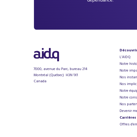
dépendance.
Découvri
L’AIDQ
Notre histo
7000, avenue du Parc, bureau 214
Notre impa
Montréal (Québec) H3N 1X1
Nos instan
Canada
Nos implic
Notre équi
Notre cons
Nos parten
Devenir m
Carrières
Offres d’e