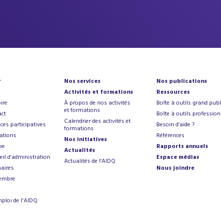
r
Nos services
Nos publications
Activités et formations
Ressources
ire
À propos de nos activités
Boîte à outils grand publ
et formations
ct
Boîte à outils profession
Calendrier des activités et
ces participatives
Besoin d’aide ?
formations
ations
Références
Nos initiatives
pe
Rapports annuels
Actualités
eil d’administration
Espace médias
Actualités de l’AIDQ
aires
Nous joindre
embre
mploi de l'AIDQ