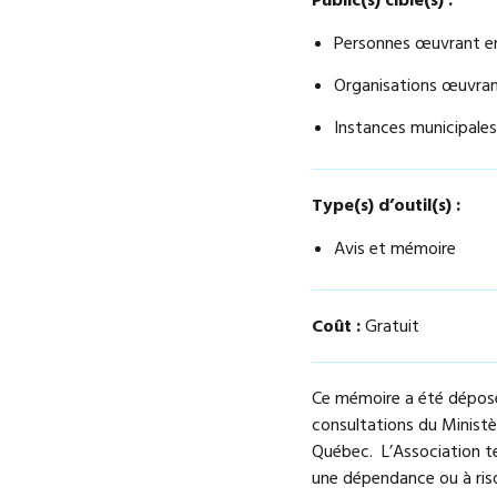
Public(s) cible(s) :
Personnes œuvrant en
Organisations œuvran
Instances municipale
Type(s) d’outil(s) :
Avis et mémoire
Coût :
Gratuit
Ce mémoire a été déposé
consultations du Ministè
Québec. L’Association te
une dépendance ou à risqu