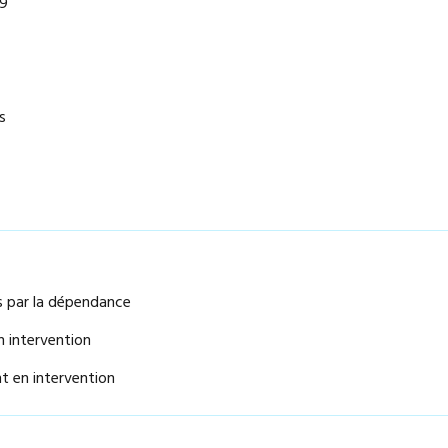
19
s
 par la dépendance
 intervention
t en intervention