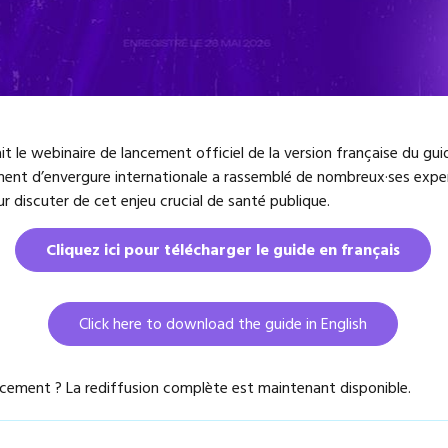
it le webinaire de lancement officiel de la version française du gu
ent d’envergure internationale a rassemblé de nombreux·ses expert
r discuter de cet enjeu crucial de santé publique.
Cliquez ici pour télécharger le guide en français
Click here to download the guide in English
cement ? La rediffusion complète est maintenant disponible.