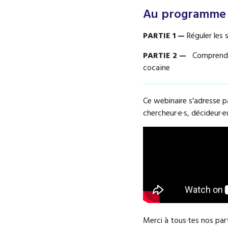
Au programme d
PARTIE 1 —
Réguler les 
PARTIE 2 —
Comprendre
cocaïne
Ce webinaire s'adresse p
chercheur·e·s, décideur·e
Merci à tous·tes nos part