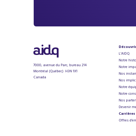
Découvri
L’AIDQ
Notre histo
7000, avenue du Parc, bureau 214
Notre impa
Montréal (Québec) H3N 1X1
Nos instan
Canada
Nos implic
Notre équi
Notre cons
Nos parten
Devenir m
Carrières
Offres d’e