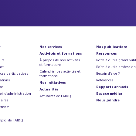
r
Nos services
Nos publications
Activités et formations
Ressources
ire
À propos de nos activités
Boîte à outils grand publ
et formations
ct
Boîte à outils profession
Calendrier des activités et
ces participatives
Besoin d’aide ?
formations
ations
Références
Nos initiatives
pe
Rapports annuels
Actualités
eil d’administration
Espace médias
Actualités de l’AIDQ
aires
Nous joindre
embre
mploi de l'AIDQ