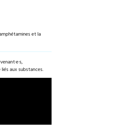
 amphétamines et la
venant·e·s,
 liés aux substances.