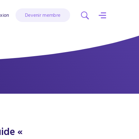
xion
Devenir membre
uide «