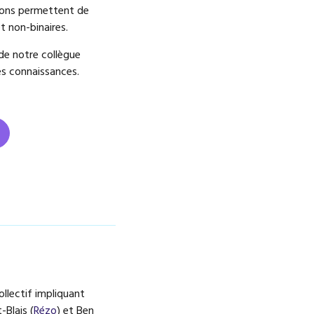
ions permettent de
t non-binaires.
 de notre collègue
ces connaissances.
collectif impliquant
Blais (
Rézo
) et Ben