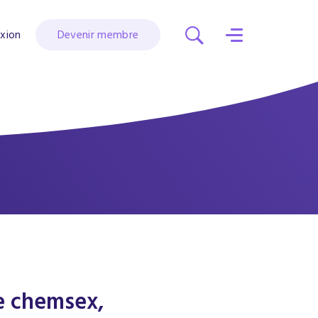
xion
Devenir membre
le chemsex,