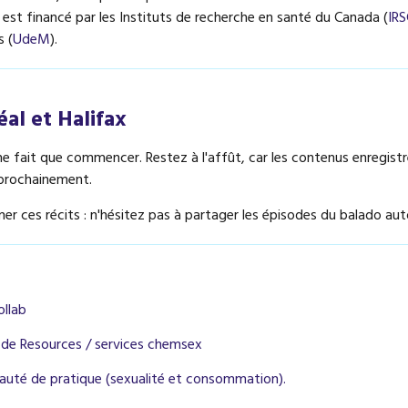
t est financé par les Instituts de recherche en santé du Canada (
IRS
s (
UdeM
).
éal et Halifax
e fait que commencer. Restez à l'affût, car les contenus enregist
prochainement.
er ces récits : n'hésitez pas à partager les épisodes du balado aut
ollab
e de Resources / services chemsex
auté de pratique (sexualité et consommation).