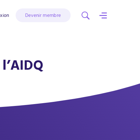
xion
Devenir membre
 l’AIDQ