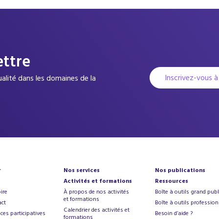
ettre
Inscrivez-vous à
tualité dans les domaines de la
r
Nos services
Nos publications
Activités et formations
Ressources
ire
À propos de nos activités
Boîte à outils grand publ
et formations
ct
Boîte à outils profession
Calendrier des activités et
ces participatives
Besoin d’aide ?
formations