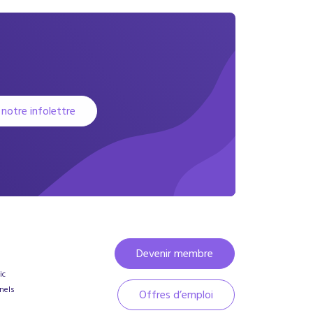
 notre infolettre
Devenir membre
ic
nels
Offres d’emploi